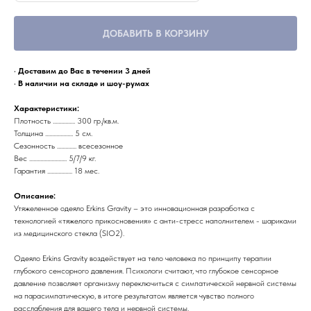
ДОБАВИТЬ В КОРЗИНУ
· Доставим до Вас в течении 3 дней
· В наличии на складе и шоу-румах
Характеристики:
Плотность ................ 300 гр./кв.м.
Толщина .................... 5 см.
Сезонность .............. всесезонное
Вес ........................... 5/7/9 кг.
Гарантия .................. 18 мес.
Описание:
Утяжеленное одеяло Erkins Gravity – это инновационная разработка с
технологией «тяжелого прикосновения» с анти-стресс наполнителем - шариками
из медицинского стекла (SIO2).
Одеяло Erkins Gravity воздействует на тело человека по принципу терапии
глубокого сенсорного давления. Психологи считают, что глубокое сенсорное
давление позволяет организму переключиться с симпатической нервной системы
на парасимпатическую, в итоге результатом является чувство полного
расслабления для вашего тела и нервной системы.