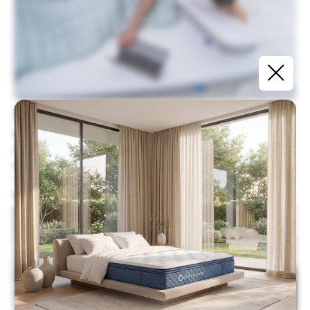
Безопасное наполнение
Натуральная ткань чехла (100% хлопок) позволяет
поддерживать оптимальную температуру под
одеялом, а также дает телу дышать.С нашим
тяжелым одеялом Erkins Gravity Вы всегда будете
быстро засыпать и хорошо высыпаться.