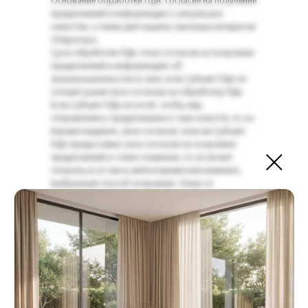
Основание обработки ПДн: согласие на получение
предложений и информации о актуальных
новостях, а также для защиты законных интересов
Оператора.
Срок обработки ПДн: пока согласие на получение
предложений и информацию об
актуальныхновостях в силе, если Субъект ПДн не
отзовет ранее свое согласие на обработку ПДн.
Если Субъект ПДн не хочет, чтобы ему
отправлялись предложения и / или новости, то он
вправе недавать свое согласие, если же Субъект
ПДн предоставил свое согласие на получение
предложений и / илио новинках, то он может
отказаться от них в любое время или изменить
выбранный способ получения. Отказ от
получения предложений и новостей не будет
мешать использованию услуг и
выполнениюдоговорных обязательств.
3.3.4. Обслуживание обращений Покупателей,
жалоб и отзывов.
Оператор использует личные данные Субъекта
ПДн отвечая на претензии покупателя, обращения,
жалобы, просьбы и администрирование отзывов.
Категории ПДн: идентификационные и контактные