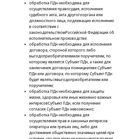
обработка ПДн необходима для
осуществления правосудия, исполнения
судебного акта, акта другогооргана или
должностного лица, подлежащих исполнению
в соответствии с
законодательствомРоссийской Федерации об
исполнительном производстве;
обработка ПДн необходима для исполнения
договора, стороной которого либо
выгодоприобретателемили поручителем, по
которому является Субъект ПДн, а также для
заключения договора поинициативе Субъект
ПДн или договора, по которому Субъект ПДн
будет являтьсявыгодоприобретателем или
поручителем;
обработка ПДн необходима для защиты
жизни, здоровья или иных жизненно важных
интересовСубъект ПДн, если получение
согласия Субъект ПДн невозможно;
обработка ПДн необходима для
осуществления прав и законных интересов
оператора или третьих лиц, либо для
достижения общественно значимых целей при
условии, что при этом не нарушаются праваи