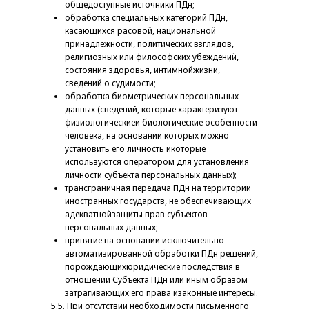
общедоступные источники ПДн;
обработка специальных категорий ПДн,
касающихся расовой, национальной
принадлежности, политических взглядов,
религиозных или философских убеждений,
состояния здоровья, интимнойжизни,
сведений о судимости;
обработка биометрических персональных
данных (сведений, которые характеризуют
физиологическиеи биологические особенности
человека, на основании которых можно
установить его личность икоторые
используются оператором для установления
личности субъекта персональных данных);
трансграничная передача ПДн на территории
иностранных государств, не обеспечивающих
адекватнойзащиты прав субъектов
персональных данных;
принятие на основании исключительно
автоматизированной обработки ПДн решений,
порождающихюридические последствия в
отношении Субъекта ПДн или иным образом
затрагивающих его права изаконные интересы.
5.5. При отсутствии необходимости письменного