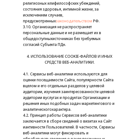
религиозных илифилософских убеждений,
состояния здоровья, интимной жизни, за
исключением случаев,
предусмотренных
законодательством
РФ.
3.10. Организация не распространяет
персональные данные и не размещает их в
общедоступныхисточниках без требуемых
согласий Субъекта ПДн.
4. ИСПОЛЬЗОВАНИЕ СOOKIE-ФАЙЛОВ И ИНЫХ
СРЕДСТВ ВЕБ-АНАЛИТИКИ.
4.1. Сервисы веб-аналитики используются для
оценки посещаемости Сайта, популярности Сайта
вцелом и его отдельных разделов у целевой
аудитории, изучения заинтересованности целевой
аудитории вуслугах и продуктах Организации и
решения иных подобных задач маркетингового и
аналитическогохарактера.
4.2. Принцип работы Сервисов веб-аналитики
заключается в сборе сведений о визитах на Сайт
иактивности Пользователей. В частности, Сервисы
веб-аналитики могут фиксировать и
обрабатыватьсведения о ранее посещенных