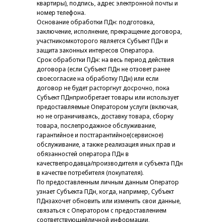
квартиры), подпись, адрес электронной почты и
номер телефона.
Основание обработки ПДн: подготовка,
заключение, исполнение, прекращение договора,
участникомкоторого является Субъект ПДн и
защита законных интересов Оператора.
Срок обработки ПДн: на весь период действия
договора (если Субъект ПДн не отзовет ранее
своесогласие на обработку ПДн) или если
договор не будет расторгнут досрочно, пока
Субъект ПДнприобретает товары или использует
предоставляемые Оператором услуги (включая,
но не ограничиваясь, доставку товара, сборку
товара, послепродажное обслуживание,
гарантийное и постгарантийное(сервисное)
обслуживание, а также реализация иных прав и
обязанностей оператора ПДн в
качествепродавца/производителя и субъекта ПДн
в качестве потребителя (покупателя).
По предоставленным личным данным Оператор
узнает Субъекта ПДн, когда, например, Субъект
ПДнзахочет обновить или изменить свои данные,
связаться с Оператором с предоставлением
соответствующейличной информации,