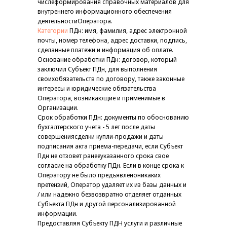
числеформирования справочных материалов для
внутреннего информационного обеспечения
деятельностиОператора.
Категории
ПДн: имя, фамилия, адрес электронной
почты, номер телефона, адрес доставки, подпись,
сделанные платежи и информация об оплате.
Основание обработки ПДн: договор, который
заключил Субъект ПДн, для выполнения
своихобязательств по договору, также законные
интересы и юридические обязательства
Оператора, возникающие и применимые в
Организации.
Срок обработки ПДн: документы по обоснованию
бухгалтерского учета - 5 лет после даты
совершениясделки купли-продажи и даты
подписания акта приема-передачи, если Субъект
Пдн не отзовет ранееуказанного срока свое
согласие на обработку ПДн. Если в конце срока к
Оператору не было предъявленоникаких
претензий, Оператор удаляет их из базы данных и
/ или надежно безвозвратно отделяет отданных
Субъекта ПДн и другой персонализированной
информации.
Предоставляя Субъекту ПДН услуги и различные