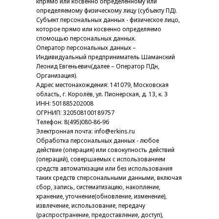
кпрямо или косвенно определенному или
определяемому физическому лицу (субъекту ПД).
Субъект персональных данных - физическое лицо,
которое прямо или косвенно определяемо
спомощью персональных данных.
Оператор персональных данных –
Индивидуальный предприниматель Шаманский
Леонид Евгеньевич(далее – Оператор ПДн,
Организация).
Адрес местонахождения: 141079, Московская
область, г. Королёв, ул. Пионерская, д. 13, к. 3
ИНН: 501885202008
ОГРНИП: 320508100189757
Телефон: 8(495)080-86-96
Электронная почта: info@erkins.ru
Обработка персональных данных - любое
действие (операция) или совокупность действий
(операций), совершаемых с использованием
средств автоматизации или без использования
таких средств сперсональными данными, включая
сбор, запись, систематизацию, накопление,
хранение, уточнение(обновление, изменение),
извлечение, использование, передачу
(распространение, предоставление, доступ),