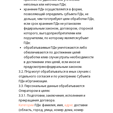
неполных или неточных ПДн;
хранение ПДн осуществляется в форме,
позволяющей определить субъекта ПДн, не
дольше, чем тоготребуют цели обработки ПДн,
если срок хранения ПДн не установлен
федеральным законом, договором, стороной
которого, выгодоприобретателем или
поручителем, по которому являетсясубъект
ПДн;
обрабатываемые ПДн уничтожаются либо
обезличиваются по достижении целей
обработки илив случае утраты необходимости
в достижении этих целей, если иное не
предусмотренофедеральным законом.
3.2. ПНд могут обрабатываться в иных случаях с
отдельного согласия и по усмотрению Субъекта
ПДн иОрганизации.
3.3. Персональные данные обрабатываются
Оператором в целях:
3.3.1. Подготовки, заключения, исполнения и
прекращения договора.
Категории
ПДн: фамилия, имя,
адрес
доставки
(область, город, улица, номер дома, номер