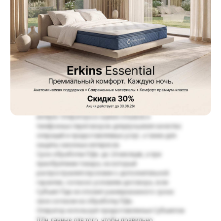
данные, которые предоставлены: имя, фамилия,
номер телефона, адрес электронной почты, адрес.
Содержание обращения: договор, по которому
обращаетесь, обстоятельства, дата, место,
сутьзапроса, претензии или отзыва, товар, другая
информация, указанная в обращении;
запрашиваемыепредставленные документы,
например: акт приема-передачи, фотографии
товара.
Основание обработки ПДн: выполнение
юридических обязательств по рассмотрению и
реагированиюна обращения, а также законный
интерес Оператора в оценке отзывов и
телефонных переговоров дляулучшения качества
операций и предоставляемых услуг, а также для
защиты законных интересов.
Срок обработки ПДн: до 24 месяцев, а при
приобретении товара, на который
распространяетсяусловие о дополнительной
гарантии, согласно условиям договора, если
Субъект Пдн не отзовет ранееуказанного срока
свое согласие на обработку ПДн.
Оператор использует предоставленные Субъектом
ПДн данные для того, чтобы правильно