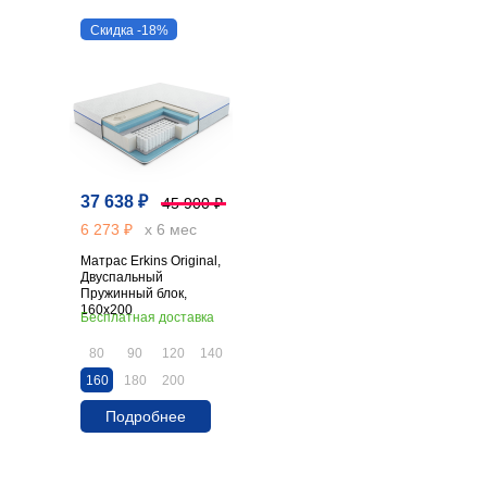
Скидка -18%
37 638 ₽
45 900 ₽
6 273 ₽
х 6 мес
Матрас Erkins Original,
Двуспальный
Пружинный блок,
160х200
Бесплатная доставка
80
90
120
140
160
180
200
Подробнее