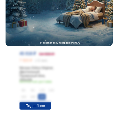
Скидка -18%
45 018 ₽
54 900 ₽
7 503 ₽
х 6 мес
Матрас Erkins Original,
Двуспальный,
Пружинный блок,
200х200
Бесплатная доставка
80
90
120
140
160
180
200
Подробнее