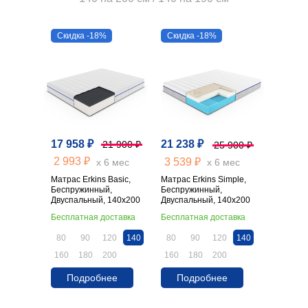
Скидка -18%
Скидка -18%
17 958 ₽
21 238 ₽
21 900 ₽
25 900 ₽
2 993 ₽
3 539 ₽
х 6 мес
х 6 мес
Матрас Erkins Basic,
Матрас Erkins Simple,
Беспружинный,
Беспружинный,
Двуспальный, 140х200
Двуспальный, 140х200
Бесплатная доставка
Бесплатная доставка
80
90
120
140
80
90
120
140
160
180
200
160
180
200
Подробнее
Подробнее