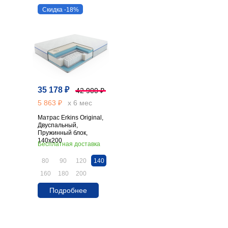
Скидка -18%
35 178 ₽
42 900 ₽
5 863 ₽
х 6 мес
Матрас Erkins Original,
Двуспальный,
Пружинный блок,
140х200
Бесплатная доставка
80
90
120
140
160
180
200
Подробнее