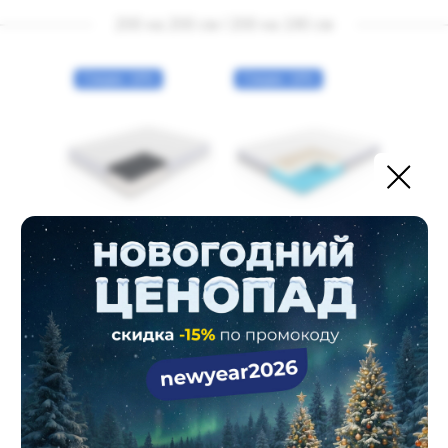
200 на 200 см / 200 на 190 см
Скидка -18%
Скидка -18%
24 518 ₽
31 898 ₽
29 900 ₽
38 900 ₽
4 086 ₽
5 316 ₽
х 6 мес
х 6 мес
Матрас Erkins Basic,
Матрас Erkins Simple,
Беспружинный,
Беспружинный,
Двуспальный, 200х200
Двуспальный, 200х200
Бесплатная доставка
Бесплатная доставка
80
90
120
140
80
90
120
140
160
180
200
160
180
200
Подробнее
Подробнее