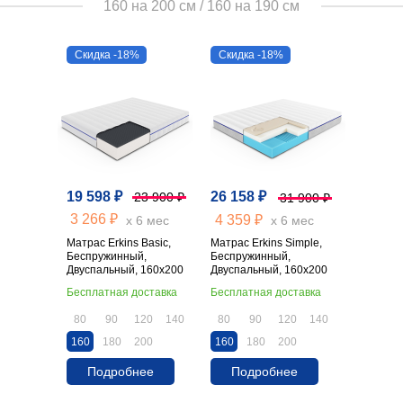
160 на 200 см / 160 на 190 см
Скидка -18%
Скидка -18%
19 598 ₽
26 158 ₽
23 900 ₽
31 900 ₽
3 266 ₽
4 359 ₽
х 6 мес
х 6 мес
Матрас Erkins Basic,
Матрас Erkins Simple,
Беспружинный,
Беспружинный,
Двуспальный, 160х200
Двуспальный, 160х200
Бесплатная доставка
Бесплатная доставка
80
90
120
140
80
90
120
140
160
180
200
160
180
200
Подробнее
Подробнее