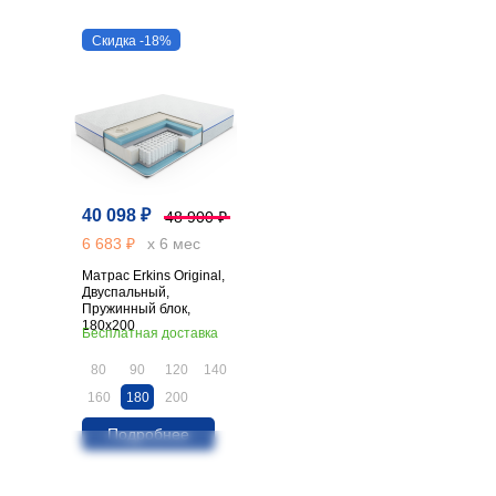
Скидка -18%
40 098 ₽
48 900 ₽
6 683 ₽
х 6 мес
Матрас Erkins Original,
Двуспальный,
Пружинный блок,
180х200
Бесплатная доставка
80
90
120
140
160
180
200
Подробнее