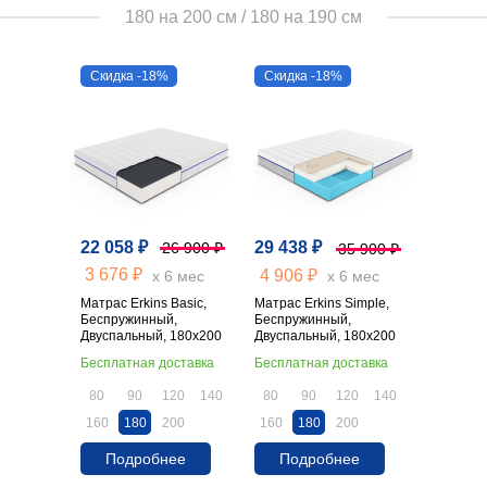
180 на 200 см / 180 на 190 см
Скидка -18%
Скидка -18%
22 058 ₽
29 438 ₽
26 900 ₽
35 900 ₽
3 676 ₽
4 906 ₽
х 6 мес
х 6 мес
Матрас Erkins Basic,
Матрас Erkins Simple,
Беспружинный,
Беспружинный,
Двуспальный, 180х200
Двуспальный, 180х200
Бесплатная доставка
Бесплатная доставка
80
90
120
140
80
90
120
140
160
180
200
160
180
200
Подробнее
Подробнее