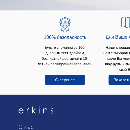
Для Вашег
100% безопаcность
Будьте спокойны со 100-
Наши специал
дневным тест-драйвом,
Вам с выбором 
бесплатной доставкой и 10-
также Вы мож
летней расширенной гарантией.
шоу-румы и вы
свой E
О сервисе
Заказать
О нас