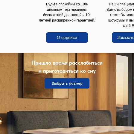
Будьте спокойны со 100-
Наши специал
дневным тест-драйвом,
Вам с выбором 
бесплатной доставкой и 10-
также Вы мож
летней расширенной гарантией.
шоу-румы и вы
свой E
О сервисе
Заказать
Пришло время расслабиться
и приготовиться ко сну
Выбрать размер