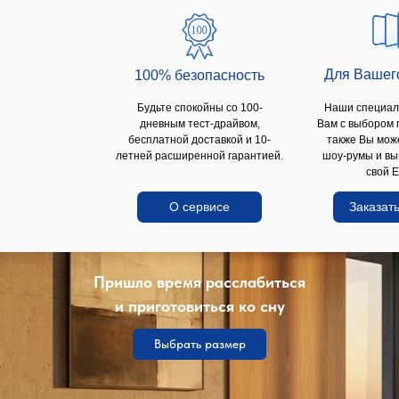
Для Вашег
100% безопаcность
Будьте спокойны со 100-
Наши специал
дневным тест-драйвом,
Вам с выбором 
бесплатной доставкой и 10-
также Вы мож
летней расширенной гарантией.
шоу-румы и вы
свой E
О сервисе
Заказать
Пришло время расслабиться
и приготовиться ко сну
Выбрать размер