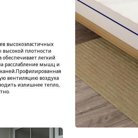
оев высокоэластичных
ы высокой плотности
са обеспечивает легкий
на расслабление мышц и
тканей.Профилированная
ую вентиляцию воздуха
тводить излишнее тепло,
тно.