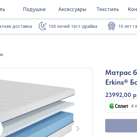
ль
Подушки
Аксессуары
Текстиль
Кон
атная доставка
100 ночей тест-драйва
10 лет 
атная доставка
100 ночей тест-драйва
10 лет г
ic
Матрас б
Erkins® Б
23992,00
р
4 