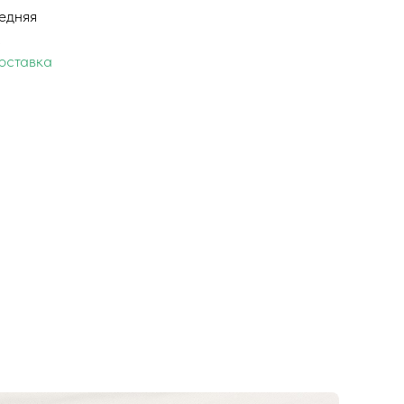
едняя
м
оставка