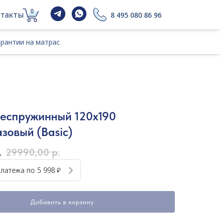
0
такты
8 495 080 86 96
гарантии на матрас
арантии на матрас
еспружинный 120x190
азовый (Basic)
.
29990,00
р.
платежа по
5 998 ₽
Добавить в корзину