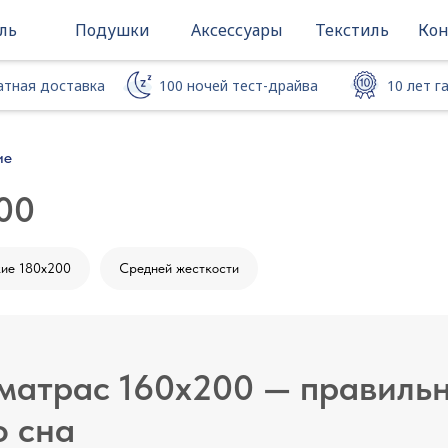
ль
Подушки
Аксессуары
Текстиль
Кон
атная доставка
100 ночей тест-драйва
10 лет 
атная доставка
100 ночей тест-драйва
10 лет г
ие
00
ие 180х200
Средней жесткости
матрас 160x200 — правильн
о сна