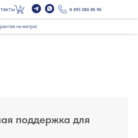
0
такты
8 495 080 86 96
гарантии на матрас
арантии на матрас
ая поддержка для