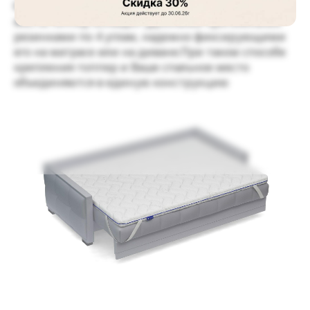
благоприятный микроклимат спального
места.Топпер оснащен удобными крепежными
резинками по 4 углам, надежно фиксирующими
его на матрасе или на диване.При таком способе
крепления топпер и Ваше спальное место
объединяются в единую конструкцию