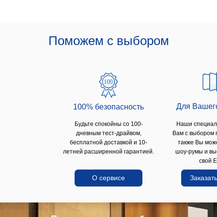
Поможем с выбором
Для Вашег
100% безопаcность
Будьте спокойны со 100-
Наши специал
дневным тест-драйвом,
Вам с выбором 
бесплатной доставкой и 10-
также Вы мож
летней расширенной гарантией.
шоу-румы и вы
свой E
О сервисе
Заказать