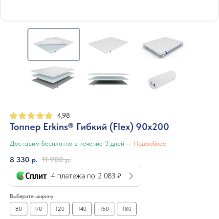
4,98
Топпер Erkins® Гибкий (Flex) 90х200
Доставим бесплатно в течение 3 дней —
Подробнее
8 330
р.
11 900
р.
4 платежа по
2 083 ₽
Выберите ширину
80
90
120
140
160
180