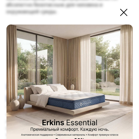
абсолютно безопасным для человека и
окружающей среды.
Используйте как удобно
Вам!
Чехол выполнен из нежного фирменного
трикотажа Bella, простеганного на
гипоаллергенном волокне Filler touch.Тактильно
приятная на ощупь «дышащая» ткань придает
топперу дополнительную мягкость и создает