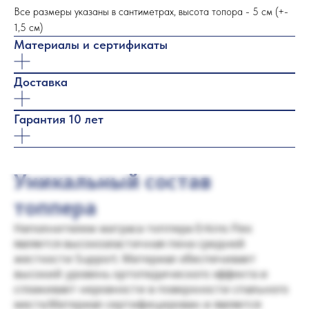
Все размеры указаны в сантиметрах, высота топора - 5 см (+-
1,5 см)
Материалы и сертификаты
Доставка
Гарантия 10 лет
Уникальный состав
топпера
Наполнителем матраса топпера Erkins Flex
является высокоэластичная пена средней
жесткости Support. Материал обеспечивает
высокий уровень ортопедического эффекта и
сглаживает неровности в поверхности спального
места.Материал сертифицирован и является