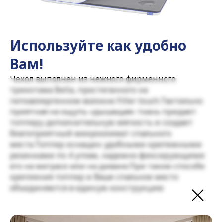
Используйте как удобно
Вам!
Чехол выполнен из нежного фирменного
трикотажа Bella, простеганного на
гипоаллергенном волокне Filler touch.Тактильно
приятная на ощупь «дышащая» ткань придает
топперу дополнительную мягкость и создает
благоприятный микроклимат спального
места.Топпер оснащен удобными крепежными
резинками по 4 углам, надежно фиксирующими
его на матрасе или на диване.При таком способе
крепления топпер и Ваше спальное место
объединяются в единую конструкцию